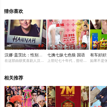
整版电影就上天堂电影网，更多剧情信息可移步至豆瓣电
影、电视猫或剧情网等平台了解。
猜你喜欢
5.0
5.0
HD
HD
HD
汉娜·盖茨比：性别那些事儿
七擒七纵七色狼 国语
有车好好
在这部由获奖喜剧人汉娜·盖茨比主持的喜剧节目中，来自世界
上世纪七十年代，曾经荣誉无数，风
如果不是
相关推荐