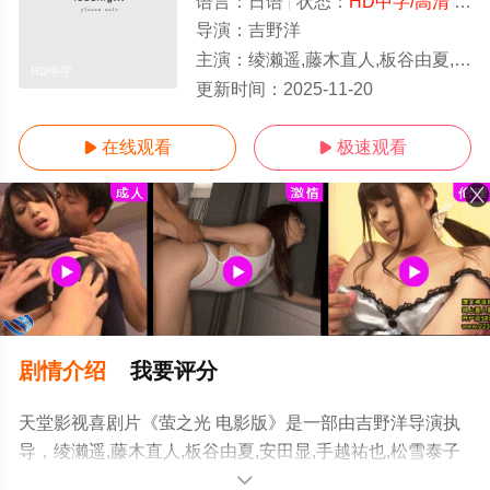
语言：
日语
状态：
HD中字/高清
- 免费在线观看
导演：
吉野洋
主演：
绫濑遥,藤木直人,板谷由夏,安田显,手越祐也,松雪泰子
HD中字
更新时间：
2025-11-20
在线观看
极速观看


剧情介绍
我要评分
天堂影视喜剧片《萤之光 电影版》是一部由吉野洋导演执
导，绫濑遥,藤木直人,板谷由夏,安田显,手越祐也,松雪泰子
等演员精彩演绎的日本电影，手机免费观看高清未删减完
