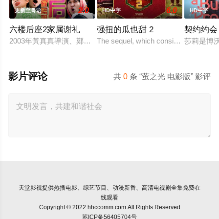
2.0
6.0
更新至粤语
HD中字
HD中字
六楼后座2家属谢礼
强扭的瓜也甜 2
契约约会
2003年黃真真導演、鄭丹瑞編劇的喜劇《六樓后座》拍出香港新一代
The sequel, which consists of consecut
莎莉是博
影片评论
共
0
条 “萤之光 电影版” 影评
天堂影视
提供热播电影、综艺节目、动漫新番、高清电视剧全集免费在
线观看
Copyright © 2022 hhccomm.com All Rights Reserved
苏ICP备56405704号