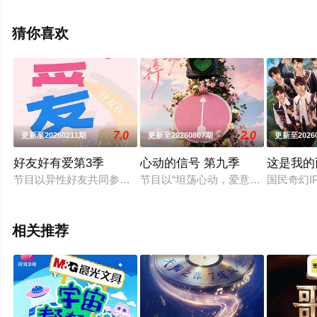
删减完整版综艺节目就上天堂电影网，更多剧情信息可移
步至豆瓣综艺、电视猫或剧情网等平台了解。
猜你喜欢
7.0
2.0
更新至20260211期
更新至20260807期
更新至2026
好友好有爱第3季
心动的信号 第九季
这是我的
节目以异性好友共同参与为核心模式，嘉宾通过组队完成特定任
节目以“坦荡心动，爱意直行”为核心
国民奇幻
相关推荐