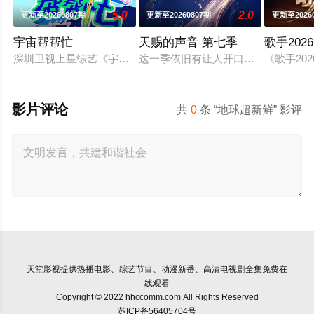
5.0
2.0
更新至20260807期
更新至20260807期
更新至2026
宇宙帮帮忙
天赐的声音 第七季
歌手2026
深圳卫视上星综艺《宇宙帮帮忙》是一档以文具快闪店为场景的
这一季依旧有让人开口就想跟唱的歌
《歌手2
影片评论
共
0
条 “地球超新鲜” 影评
天堂影视
提供热播电影、综艺节目、动漫新番、高清电视剧全集免费在
线观看
Copyright © 2022 hhccomm.com All Rights Reserved
苏ICP备56405704号