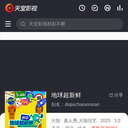






地球超新鲜
分享

别名：diqiuchaoxinxian
大陆
真人秀,大陆综艺
2025
3.0