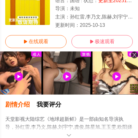
语言：
国语
状态：
更新至20251013期
导演：
未知
主演：
孙红雷,李乃文,陈赫,刘宇宁,龚俊,陈星旭,王玉雯,欧阳娣娣
更新至20251013期
更新时间：
2025-10-13
在线观看
极速观看


剧情介绍
我要评分
天堂影视大陆综艺《地球超新鲜》是一部由知名导演执
导，孙红雷,李乃文,陈赫,刘宇宁,龚俊,陈星旭,王玉雯,欧阳娣
娣等演员精彩演绎的大陆综艺节目，手机免费观看高清未
