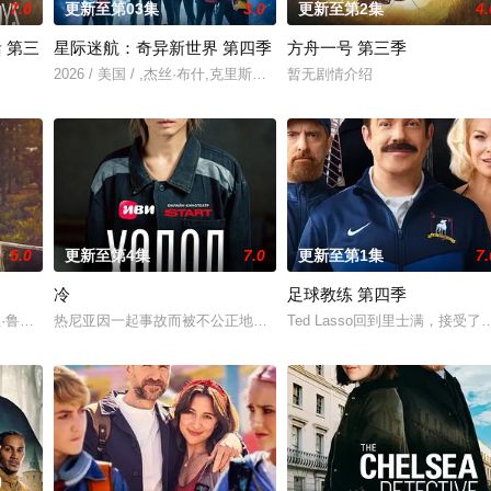
7.0
更新至第03集
3.0
更新至第2集
4.
 第三
星际迷航：奇异新世界 第四季
方舟一号 第三季
位神秘转校生出现。与此同时，专门猎杀青少年的连环杀人魔“The Trawler
2026 / 美国 / ,杰丝·布什,克里斯蒂娜·钟,西莉亚·罗丝·古丁,阿德里安
暂无剧情介绍
son 2, Netflix has renewed My Life with the W
5.0
更新至第4集
7.0
更新至第1集
7.
冷
足球教练 第四季
vers
（艾拉·鲁宾 饰）和双胞胎哥哥由养父抚养长大。她无意中继承了神秘外祖父在加
热尼亚因一起事故而被不公正地监禁，她的丈夫和6岁的女儿在事故中死
Ted Lasso回到里士满，