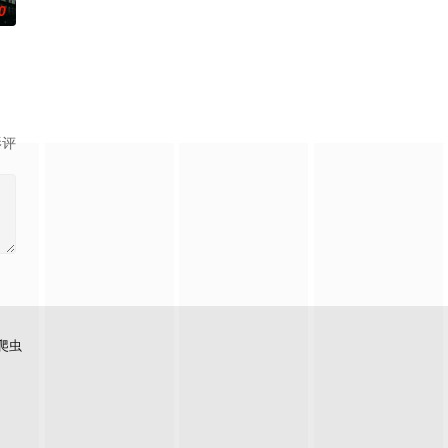
0
之路的故事
g wi
影评
爬虫