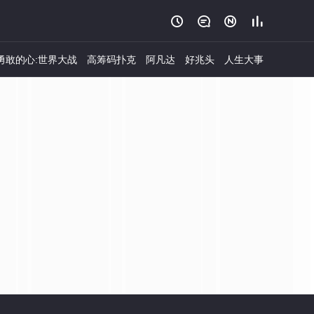




勇敢的心:世界大战
高筹码扑克
阿凡达
好兆头
人生大事