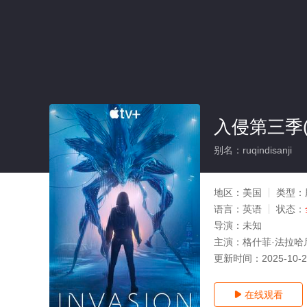
入侵第三季(
别名：ruqindisanji
地区：
美国
类型：
语言：
英语
状态：
导演：
未知
主演：
格什菲·法拉哈尼,
更新时间：
2025-10-
在线观看
