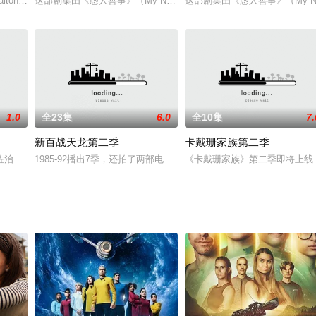
述的是一个另类的「成长纪事」单镜头喜剧故事（半小时）。此前有2002年英国电影
Walton 饰）一直过着自由自在随心所欲的生活，某日，一位名为菲奥娜（明妮·德里弗 Mi
这部剧集由《愚人善事》（My Name Is Earl）创作人Greg Garcia打造。
这部剧集由《愚人善事》（My Name
1.0
全23集
6.0
全10集
7.
新百战天龙第二季
卡戴珊家族第二季
能跟母亲Virginia(玛莎·普林顿 Martha Plim
佐治亚小镇。南方生活和守旧的爷爷奶奶给他们的大都市生活方式带来了挑战。
1985-92播出7季，还拍了两部电视电影的ABC老剧《百战天龙 MacG
《卡戴珊家族》第二季即将上线