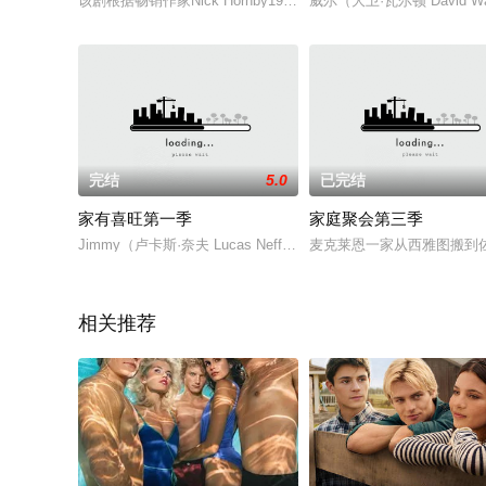
该剧根据畅销作家Nick Hornby1998年的同名小说改编，讲
威尔（大卫·瓦尔顿 David 
完结
5.0
已完结
家有喜旺第一季
家庭聚会第三季
Jimmy（卢卡斯·奈夫 Lucas Neff 饰）没有正经工作看，他没有房子,只
麦克莱恩一家从西雅图搬到
相关推荐