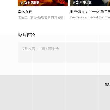
更新至第5集
9.0
更新至第1集
幸运女神
图书馆员：下一章 第二
改编自玛丽莎·斯塔普利的同名畅销小说，讲述专业骗子“幸运儿”
Deadline can reveal that t
影片评论
RS