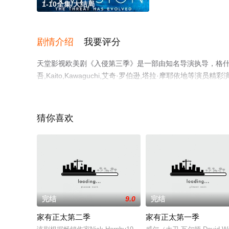
1-10全集/大结局
剧情介绍
我要评分
天堂影视欧美剧《入侵第三季》是一部由知名导演执导，格什菲·
吾,Kaito,Kawaguchi,艾奇·罗伯逊,塔拉·摩耶依地
删减完整版电视剧全集就上天堂电影网，热播电视剧提前免
猜你喜欢
完结
9.0
完结
家有正太第二季
家有正太第一季