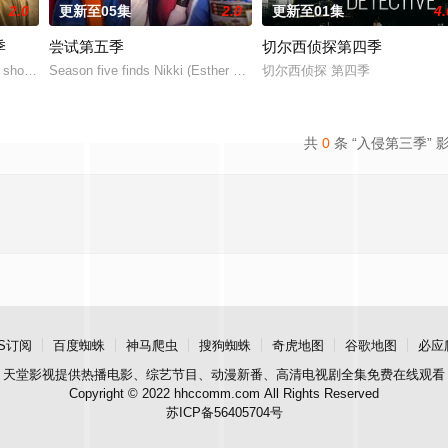
2.0
更新至05集
2.0
更新至01集
4.
季
尝试第五季
切尔西侦探第四季
露西（安雅·泰勒-乔伊 饰）在一次数百万美元的劫案发生意外后，被迫踏上逃亡
he show has also been handed a two-season orde
Season five finds Nikki (Esther Smith) and Jason (Rafe Spall) dealin
切尔西侦探 第四季
共
0
条 “入侵第三季” 
S订阅
百度蜘蛛
神马爬虫
搜狗蜘蛛
奇虎地图
谷歌地图
必应
天堂影视
提供热播电影、综艺节目、动漫新番、高清电视剧全集免费在线观看
Copyright © 2022 hhccomm.com All Rights Reserved
苏ICP备56405704号