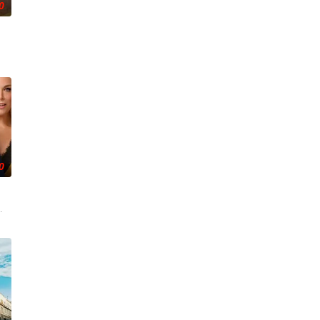
0
·霍姆斯,克里斯汀·霍恩,丹·让诺特,卡罗尔·凯恩,亚历克丝·卡普,安松·蒙特,Chr
0
拿大的一座岛屿。于是她前往加拿大度过了一个夏
亡。这起事故的真正罪魁祸首是富家子弟，他们强大的父母“帮助”法院做出了“
接受了他迄今为止最大的挑战：执教一支乙级联赛的女子足球队。在这一季里，Ted和