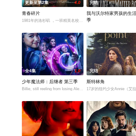
更新至第2集
4.0
完结
青春碎片
我与沃尔特家男孩的生活
季
1981年的洛杉矶 ，一班精英名校的高中生原本过住灿烂生活，直至一
Ahead of the arrival of Sea
全4集
1.0
完结
少年魔法师：后继者 第三季
斯特林角
Billie, still reeling from losing Alex at the end of Season 2, disco
17岁的纽约少女Annie