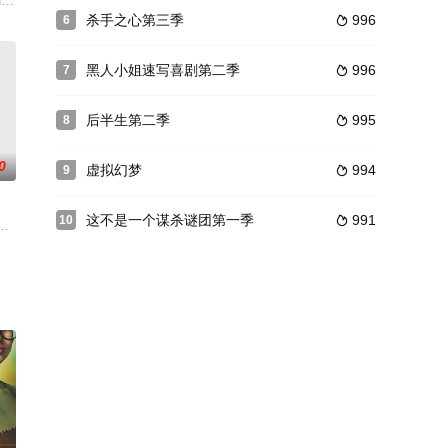
nnie Driver
故事讲述23岁的Jimmy meijucang Cha
 Is Earl）创作人Greg Garcia打造。故事讲述23岁的Jimmy Chance与
杀手之心第三季
996
6

黑人小姐速写喜剧第二季
996
7

后半生第二季
995
8

0
虚拟幻梦
994
9

这不是一个谋杀谜团第一季
991
10

yver》，被CBS接手翻拍。MacGyver在原剧中是个不喜用枪的人
，继续追踪美国名媛的秘密生活！