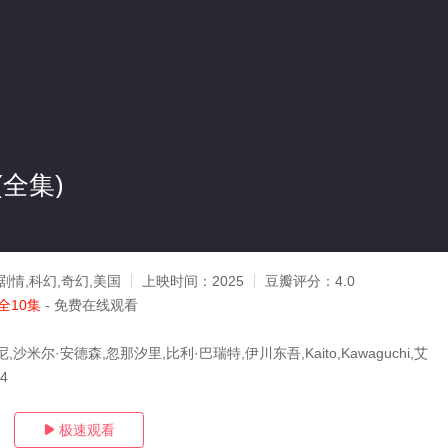
全集)
剧情,科幻,奇幻,美国
上映时间：
2025
豆瓣评分：
4.0
全10集
- 免费在线观看
沙米尔·安德森,忽那汐里,比利·巴瑞特,伊川东吾,Kaito,Kawaguchi,艾
24
极速观看
