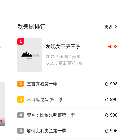
欧美剧排行
更多

1
未
发现女巫第三季
998

。
2022 / 美国 / 美国
状态：更新至第7集
直言真相第一季
998
2

末日巡逻队 第四季
996
3

警网：比哈尔邦篇第一季
996
4

0
燃情克利夫兰第一季
996
5
