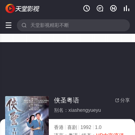






侠圣粤语
分享

别名：xiashengyueyu
香港
喜剧
1992
1.0