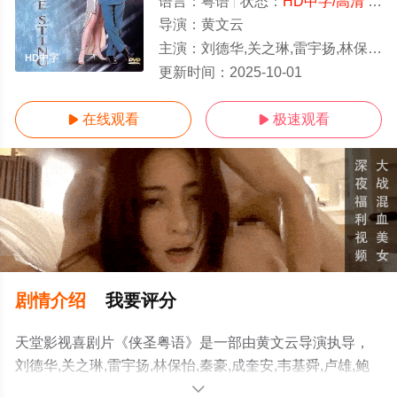
语言：
粤语
状态：
HD中字/高清
- 免费在线观看
导演：
黄文云
主演：
刘德华,关之琳,雷宇扬,林保怡,秦豪,成奎安,韦基舜,卢雄,鲍方,方平,丁家强,陈志文,曾近荣,梁葆贞
HD中字
更新时间：
2025-10-01
在线观看
极速观看


剧情介绍
我要评分
天堂影视喜剧片《侠圣粤语》是一部由黄文云导演执导，
刘德华,关之琳,雷宇扬,林保怡,秦豪,成奎安,韦基舜,卢雄,鲍
方,方平,丁家强,陈志文,曾近荣,梁葆贞,曾守明,龙彪,谢伟杰,
