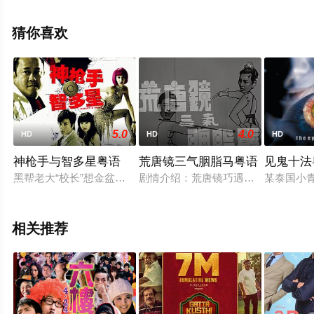
秦贵宝,伍国健,黄志强,蔡国强,苏伟南,林国杰,梁其禧等演员
精彩演绎的香港电影，手机免费观看高清未删减完整版电
猜你喜欢
影就上天堂电影网，更多剧情信息可移步至豆瓣电影、电
视猫或剧情网等平台了解。
5.0
4.0
HD
HD
HD
神枪手与智多星粤语
荒唐镜三气胭脂马粤语
见鬼十法
黑帮老大“校长”想金盆洗手，却被女友小嫂和手下阿一( 吴庆哲
剧情介绍：荒唐镜巧遇卖武姑娘胡艳娟
某泰国小
相关推荐