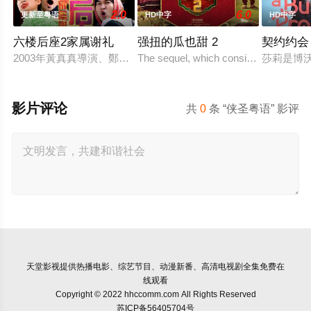
2.0
6.0
更新至粤语
HD中字
HD中字
六楼后座2家属谢礼
强扭的瓜也甜 2
契约约会
2003年黃真真導演、鄭丹瑞編劇的喜劇《六樓后座》拍出香港新一代
The sequel, which consists of consecut
莎莉是博
影片评论
共
0
条 “侠圣粤语” 影评
天堂影视
提供热播电影、综艺节目、动漫新番、高清电视剧全集免费在
线观看
Copyright © 2022 hhccomm.com All Rights Reserved
苏ICP备56405704号