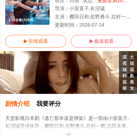
语言：
日语
状态：
更新至第10集
- 
导演：
小室直子,长沼诚
主演：
樱田日和,佐野勇斗,北村一辉,志田未来,富田靖子,山口马木也,松尾谕,结木滉星,初夏
1-10全集/大结局
更新时间：
2026-07-14
在线观看
极速观看


剧情介绍
我要评分
天堂影视日本剧《逃亡那本该是绑架》是一部由小室直子,
长沼诚导演执导，樱田日和,佐野勇斗,北村一辉,志田未来,
富田靖子,山口马木也,松尾谕,结木滉星,初夏等演员精彩演
