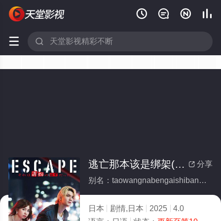






逃亡那本该是绑架(全集)
分享

别名：taowangnabengaishibangjia
日本
剧情,日本
2025
4.0