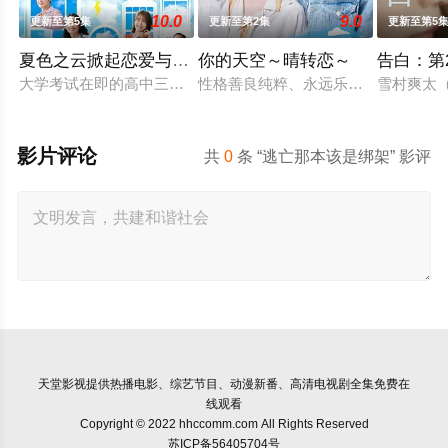
10.0
9.0
更新至第5集
更新至第2集
更新至第5
夏色之云掀起恋爱与风暴
你的天空～晴转恋～
告白：第
大学考试在即的高中三年级生武宫夏辉（深田龙生饰），在经历
性格善良纯粹、永远乐观开朗的阳光少
雪村爽太
影片评论
共
0
条 “逃亡那本该是绑架” 影评
天堂影视
提供热播电影、综艺节目、动漫新番、高清电视剧全集免费在
线观看
Copyright © 2022 hhccomm.com All Rights Reserved
苏ICP备56405704号