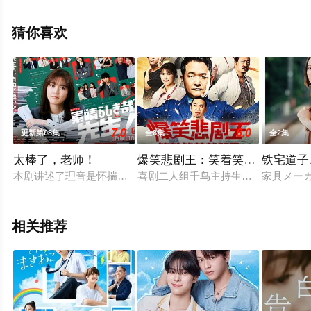
绎的日本电视剧，大结局剧情已揭晓（1-10全集），手机
免费观看高清未删减完整版电视剧全集就上天堂电影网，
猜你喜欢
热播电视剧提前免费观看，更多剧情信息可移步至豆瓣电
视剧、电视猫或剧情网等平台了解。
7.0
6.0
更新第08集
全8集
全2集
太棒了，老师！
爆笑悲剧王：笑着笑着就哭了第
铁宅道子
本剧讲述了理音是怀揣梦想和希望，投身于教育现场的Z世代高
喜剧二人组千鸟主持生存脱口秀节目
家具メー
相关推荐