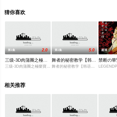
多剧情信息可移步至豆瓣电影、电视猫或剧情网等平台了
解。
猜你喜欢
2.0
5.0
第1集
第1集
超清
三级-3D肉蒲團之極樂寶鑑导演剪辑版【粤语英字】mkv
舞者的秘密教学【韩语中字】rmv
禁断の華
三级-3D肉蒲團之極樂寶鑑导演剪辑版【粤语英字】mkv
舞者的秘密教学【韩语中字】rmvb
LEGENDP
相关推荐