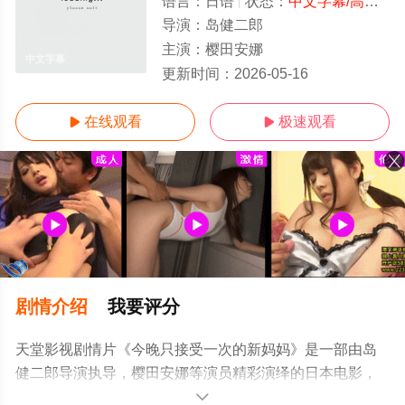
语言：
日语
状态：
中文字幕/高清
- 
导演：
岛健二郎
主演：
樱田安娜
中文字幕
更新时间：
2026-05-16
在线观看
极速观看


剧情介绍
我要评分
天堂影视剧情片《今晚只接受一次的新妈妈》是一部由岛
健二郎导演执导，樱田安娜等演员精彩演绎的日本电影，
手机免费观看高清未删减完整版电影就上天堂电影网，更
