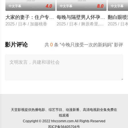
4.0
8.0
中文字幕
中文字幕
中文字幕
大家的妻子：住户专用洞口
每晚与隔壁男人怀孕性爱
翻白眼喷
2025 / 日本 / 加藤桃香
2025 / 日本 / 舞原希里,佐川金二
2025 / 
影片评论
共
0
条 “今晚只接受一次的新妈妈” 影评
天堂影视
提供热播电影、综艺节目、动漫新番、高清电视剧全集免费在
线观看
Copyright © 2022 hhccomm.com All Rights Reserved
苏ICP备56405704号