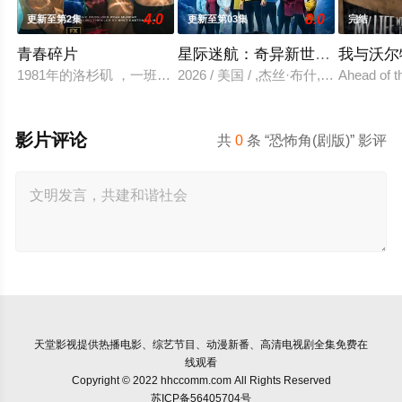
4.0
8.0
更新至第2集
更新至第03集
完结
青春碎片
星际迷航：奇异新世界 第四季
我与沃尔
1981年的洛杉矶 ，一班精英名校的高中生原本过住灿烂生活，直至
2026 / 美国 / ,杰丝·布什,克里斯
Ahead of t
影片评论
共
0
条 “恐怖角(剧版)” 影评
天堂影视
提供热播电影、综艺节目、动漫新番、高清电视剧全集免费在
线观看
Copyright © 2022 hhccomm.com All Rights Reserved
苏ICP备56405704号