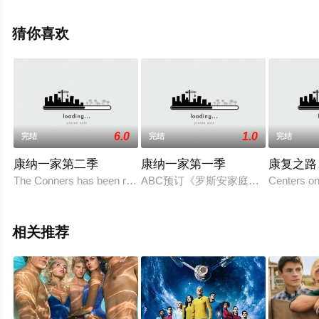
廉姆斯导演执导，哈维尔·巴登,艾米·亚当斯,帕特里克·威尔
森,萨曼莎·克利福德,多特·克劳德,派特里克·费斯克勒,瑞安·
猜你喜欢
安东尼·霍尔库姆,朱利安·杜尔西·维达,麦思·马特恩,维恩·埃
维雷特,杰伊·胡古雷,丹尼尔·迪·阿曼特,布兰登·赫希,迈克尔
·M·杰克逊,希·庞德,杰西·加列戈斯,玛莎·米兰,朱万达斯·坎迪
斯,马龙·托马斯,哈里森·斯通等演员精彩演绎的美国电视
剧，大结局剧情已揭晓（全10集），手机免费观看高清未
6.0
1.0
完结
完结
完结
删减完整版电视剧全集就上天堂电影网，热播电视剧提前
免费观看，更多剧情信息可移步至豆瓣电视剧、电视猫或
康纳一家第二季
康纳一家第一季
康复之路
剧情网等平台了解。
The Conners has been renewed! Karey Burke, president, ABC Ent
ABC预订《罗斯安家庭生活》衍生剧，暂
Centers on
相关推荐