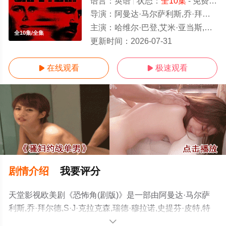
语言：
英语
状态：
全10集
- 免费在线观看
导演：
阿曼达·马尔萨利斯,乔·拜尔德,S·J·克拉克森,瑞德·穆拉诺,史
主演：
哈维尔·巴登,艾米·亚当斯,帕特里克·威尔森,萨曼莎·克利福德,多特·克劳德,派特里克·费斯克勒,瑞安
全10集/全集
更新时间：
2026-07-31
在线观看
极速观看


剧情介绍
我要评分
天堂影视欧美剧《恐怖角(剧版)》是一部由阿曼达·马尔萨
利斯,乔·拜尔德,S·J·克拉克森,瑞德·穆拉诺,史提芬·皮特,特
里·爱德华·沙尔茨,莫滕·泰杜姆,乔纳森·范塔勒肯,斯蒂芬·威
