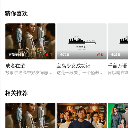
清未删减完整版电视剧全集就上天堂电影网，热播电视剧
提前免费观看，更多剧情信息可移步至豆瓣电视剧、电视
猜你喜欢
猫或剧情网等平台了解。
4.0
6.0
更新至06集
全70集
全28集
成名在望
宝岛少女成功记
千言万语
故事讲述高中好友陈志伟（李国毅 饰）、罗冠豪（姚淳耀 饰）
这是一段关于一个坚毅的女孩，努力
何以晴在
相关推荐