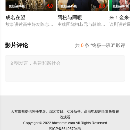
4.0
9.0
更新至06集
更新至45集
更新至02集
成名在望
阿松与阿暖
来！金来
故事讲述高中好友陈志伟（李国毅 饰）、罗冠豪（姚淳耀 饰）
主线围绕柯叔元与韩瑜饰演的"离婚夫
该剧讲述周
影片评论
共
0
条 “终极一班3” 影评
天堂影视
提供热播电影、综艺节目、动漫新番、高清电视剧全集免费在
线观看
Copyright © 2022 hhccomm.com All Rights Reserved
苏ICP备56405704号