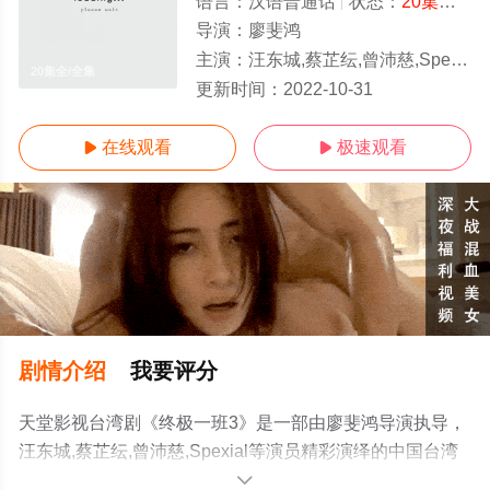
语言：
汉语普通话
状态：
20集全
- 
导演：
廖斐鸿
主演：
汪东城,蔡芷纭,曾沛慈,Spexial
20集全/全集
更新时间：
2022-10-31
在线观看
极速观看


剧情介绍
我要评分
天堂影视台湾剧《终极一班3》是一部由廖斐鸿导演执导，
汪东城,蔡芷纭,曾沛慈,Spexial等演员精彩演绎的中国台湾
电视剧，大结局剧情已揭晓（20集全），手机免费观看高
