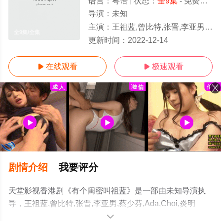
语言：
粤语
状态：
全9集
- 免费在线观看
导演：
未知
主演：
王祖蓝,曾比特,张晋,李亚男,蔡少芬,Ada,Choi,炎明熹,Gigi,Wang,陈松伶,Adia,
全9集/全集
更新时间：
2022-12-14
在线观看
极速观看


剧情介绍
我要评分
天堂影视香港剧《有个闺密叫祖蓝》是一部由未知导演执
导，王祖蓝,曾比特,张晋,李亚男,蔡少芬,Ada,Choi,炎明
熹,Gigi,Wang,陈松伶,Adia,Chan,杨千嬅,Miriam,Yeung,薛
