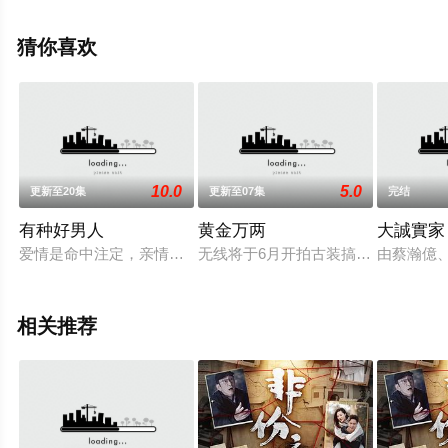
凯琪,Fiona,Sit,胡杏儿,Myolie,Wu,苑琼丹,King-Tan,Yuen,容
祖儿,Joey,Yung等演员精彩演绎的香港电视剧，大结局剧情
猜你喜欢
已揭晓（全9集），手机免费观看高清未删减完整版电视剧
全集就上天堂电影网，热播电视剧提前免费观看，更多剧
情信息可移步至豆瓣电视剧、电视猫或剧情网等平台了
解。
10.0
5.0
更新至20集
更新至07集
完结
有种好男人
黄金万两
大誠實家
爱情是命中注定，亲情是与生俱来。 漫长人生有伴同行，互相照
无线将于6月开拍古装搞笑贺年剧，并
由蔡瀚億、
相关推荐