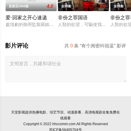
4.0
9.0
更新至2868集
全25集
全25集
爱·回家之开心速递
非份之罪国语
非份之罪
處境劇的御用監製羅鎮岳已經準備開拍新一套處境劇，暫定叫《
人類的欲望，可驅使我們超越自我，
人類的欲
影片评论
共
0
条 “有个闺密叫祖蓝” 影评
天堂影视
提供热播电影、综艺节目、动漫新番、高清电视剧全集免费在
线观看
Copyright © 2022 hhccomm.com All Rights Reserved
苏ICP备56405704号