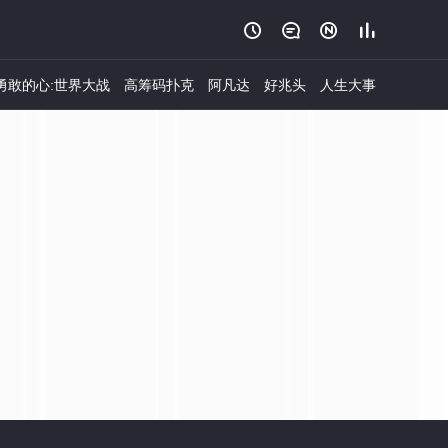




勇敢的心:世界大战
高筹码扑克
阿凡达
好兆头
人生大事