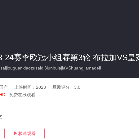
 23-24赛季欧冠小组赛第3轮 布拉加VS
jiouguanxiaozusaidi3lunbulajiaVShuangjiamadeli
国产
上映时间：
2023
豆瓣评分：
3.0
HD
- 免费在线观看
25
极速观看
