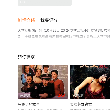
HD
剧情介绍
我要评分
天堂影视国产剧《10月25日 23-24赛季欧冠小组赛第3
剧，手机免费观看高清未删减完整版电视剧全集就上天堂电
或剧情网等平台了解。
猜你喜欢
已完结
10.0
已完结
马警长的故事
美女荒野逃亡