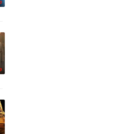
0
任396旅一营
渴望寻求强国之路。他毅然弃政从商，殚精竭虑，创办了
战与境外竞争，通过创新实践实现本土设计理念突破的故事。
了精英律師生涯，開了成人用品商店，過著荒唐空洞的生活。畫著藍色唇膏的
0
瞬间，灵魂跨越千
终刻苦学习，憧憬未来。为此，苏琳苦练口语并争取到了
技术的支持下，通过摸排、勘查等传统刑侦手段，接连破获数起重案要案的艰难
奇失窃，戏班主横尸戏台，将冷血少帅许又安与昆曲名伶荣筱楠推向不死不休