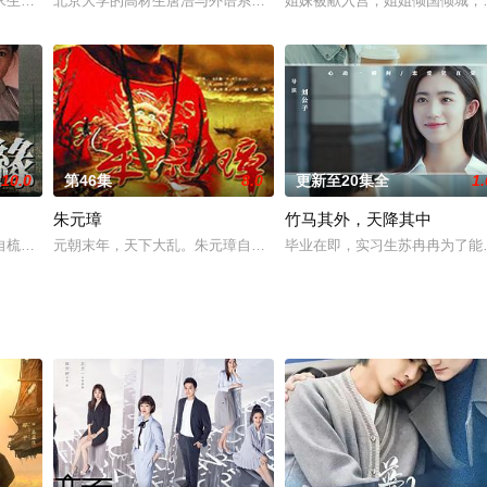
在这个“小社区大社会”里，他面对着形形色色的人，千头万绪的事。因他“一
求生自救的故事，表现主人公从遇险之后的无助绝望到勇敢克服困难，最后脱险
北京大学的高材生唐浩与外语系韩语专业的漂亮女生李嘉影真心相爱
姐妹被献入宫，姐姐倾国倾城，
10.0
第46集
8.0
更新至20集全
1.
朱元璋
竹马其外，天降其中
欢着自己的初恋情人何慕茵（林美贞 饰），谁知何慕茵换上了不治之症，很快
自梳女》，演员阵容计有陈秀雯、邵美琪、黄爱珊、许志安、罗嘉良、潘芳芳、
元朝末年，天下大乱。朱元璋自幼父母双亡，沦为乞丐，后又遁入空
毕业在即，实习生苏冉冉为了能