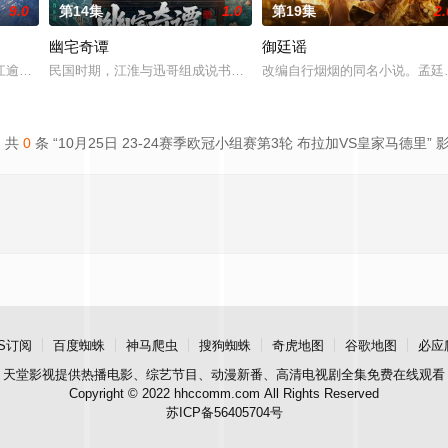
9.0
第14集
1.0
第19集
2.
幽宅奇谭
御廷谣
江逾白长大以后，林知夏忽然对他说：“江逾白，我喜欢你，哲学和生物学意义
民国时期，江淮与迅哥组成说书班子，偶遇“白天人住屋，晚上鬼占房
改编自行烟烟的同名小说。孟廷
共
0
条 “10月25日 23-24赛季欧冠小组赛第3轮 布拉加VS皇家马德里” 
S订阅
百度蜘蛛
神马爬虫
搜狗蜘蛛
奇虎地图
谷歌地图
必应
天堂影视
提供热播电影、综艺节目、动漫新番、高清电视剧全集免费在线观看
Copyright © 2022 hhccomm.com All Rights Reserved
苏ICP备56405704号