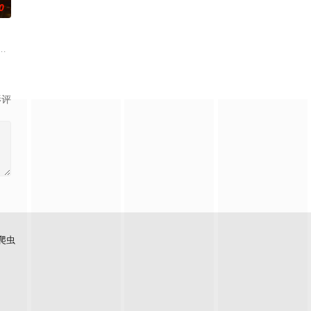
0
上的喜欢。”那个夜晚，他脸颊微热，还听见自己加速的
”的阴阳宅，江淮被掳走配“阴婚”。他与女探长穆英搭档，侦破阎王娶亲、五鬼
辉，大平王朝有史以来个以女子进士科三元及第入翰林院的奇女子。十年前的
影评
爬虫