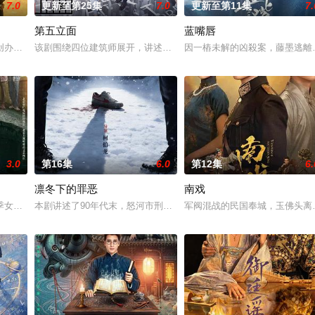
7.0
更新至第25集
7.0
更新至第11集
7.
第五立面
蓝嘴唇
郭子剑因不满演习流于形式，假传指令要求真打实抗，虽引发哗然，却获赏识调
创办大生企业，实业报国的故事。甲午战争后，国家蒙羞，张謇虽高中状元，却
该剧围绕四位建筑师展开，讲述了他们在中意合作项目中面对专业挑
因一樁未解的凶殺案，藤墨逃離
3.0
第16集
6.0
第12集
6.
凛冬下的罪恶
南戏
惨遭满门流放，楚父以死鸣冤。楚家大小姐楚梓鸢带着滔天恨意，在屠刀落地的
季女生苏琳（黄杨钿甜 饰），虽自小被父母忽视，在艰苦环境中长大，但她始
本剧讲述了90年代末，怒河市刑侦支队在无普及监控、无DNA鉴定
军阀混战的民国奉城，玉佛头离