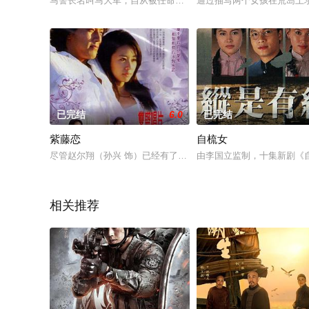
马警长名叫马大军，自从被任命为海川市桃源居社区警务室警长后，
通过描写两个女孩在荒岛上
已完结
6.0
已完结
紫藤恋
自梳女
尽管赵尔翔（孙兴 饰）已经有了妻儿，但他的内心里还是一直喜
由李国立监制，十集新剧《
相关推荐