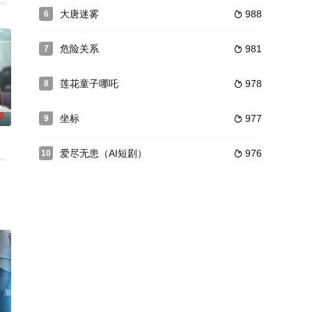
根筋”的傻，领
获得新生的过程。
，因出身贫困课外努力打工，减少家庭负担，共同的命运和共同的追求使两个年
妹妹机灵讨巧。本想安稳度日却屡遭绝命算计，求生无门。她们双剑合壁强强
大唐迷雾
988
6

危险关系
981
7

莲花童子哪吒
978
8

0
坐标
977
9

爱尽无患（AI短剧）
976
10

就离世了，留下了
彭家丽、刘玉翠、黎耀祥、冯素波、黄天铎、蔡国庆、焦
门。他走投无路，参加了义军，从此南征北战，一步步走上了中国历史的舞台。
够顺利告白，努力加入爱慕对象徐启恒所在的游戏公司，却在入职的第一天意