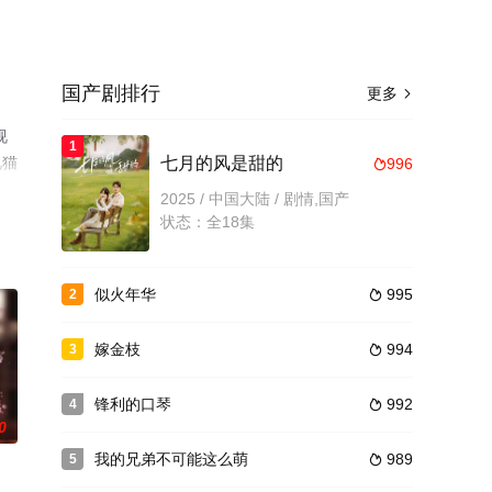
国产剧排行
更多

视
1
视猫
七月的风是甜的
996

2025 / 中国大陆 / 剧情,国产
状态：全18集
似火年华
995
2

嫁金枝
994
3

锋利的口琴
992
4

0
我的兄弟不可能这么萌
989
5
