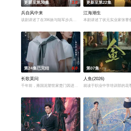
更新至第30集
3.0
更新至第22集
兵自风中来
江海潮生
该剧讲述了在396旅与陆军步兵学院联合举办的小型军事演习中，
本剧讲述了状元实业家张謇
第24集已完结
8.0
第07集
长歌莫问
人鱼(2026)
千年前，雍国泥塑世家楚门因进贡的“十二生肖”离奇流血炸裂，
就读于职业中学培训部的花