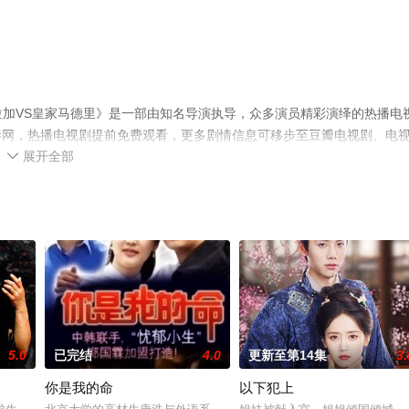
轮 布拉加VS皇家马德里》是一部由知名导演执导，众多演员精彩演绎的热播电
影网，热播电视剧提前免费观看，更多剧情信息可移步至豆瓣电视剧、电
展开全部

5.0
已完结
4.0
更新至第14集
3.
你是我的命
以下犯上