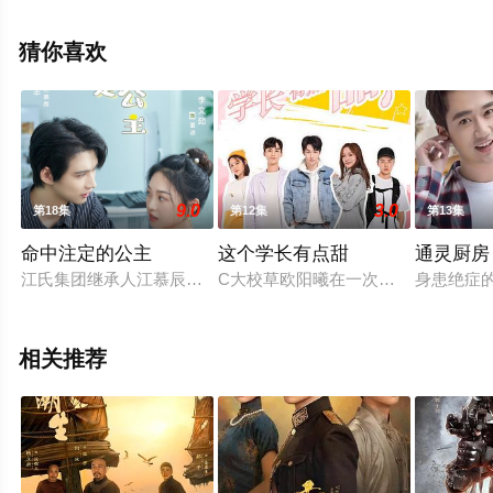
结），手机免费观看高清未删减完整版电视剧全集就上天
堂电影网，热播电视剧提前免费观看，更多剧情信息可移
猜你喜欢
步至豆瓣电视剧、电视猫或剧情网等平台了解。
9.0
3.0
第18集
第12集
第13集
命中注定的公主
这个学长有点甜
通灵厨房
江氏集团继承人江慕辰被迫迎娶爷爷战友的孙女——夏语。看到
C大校草欧阳曦在一次游泳比赛时神秘
身患绝症
相关推荐