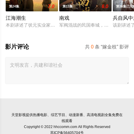
7.0
6.0
第24集
第13集
第36集已完
江海潮生
南戏
兵自风中
本剧讲述了状元实业家张謇创办大生企业，实业报国的故事。甲
军阀混战的民国奉城，玉佛头离奇失
该剧讲述
影片评论
共
0
条 “嫁金枝” 影评
天堂影视
提供热播电影、综艺节目、动漫新番、高清电视剧全集免费在
线观看
Copyright © 2022 hhccomm.com All Rights Reserved
苏ICP备56405704号