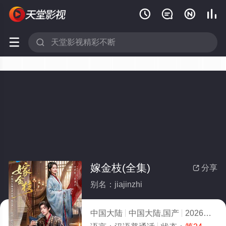






嫁金枝(全集)
分享

别名：jiajinzhi
中国大陆
中国大陆,国产
2026
1.0