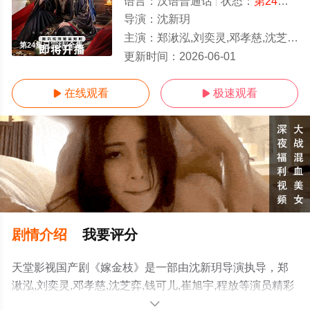
语言：
汉语普通话
状态：
第24集已完结
导演：
沈新玥
主演：
郑湫泓,刘奕灵,邓孝慈,沈芝弈,钱可儿,崔旭宇,程放
第24集已完结/全集
更新时间：
2026-06-01
在线观看
极速观看


剧情介绍
我要评分
天堂影视国产剧《嫁金枝》是一部由沈新玥导演执导，郑
湫泓,刘奕灵,邓孝慈,沈芝弈,钱可儿,崔旭宇,程放等演员精彩
演绎的中国大陆电视剧，大结局剧情已揭晓（第24集已完
