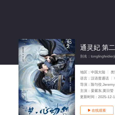
通灵妃 第二
别名：tonglingfeidierj
地区：
中国大陆
类
语言：
汉语普通话
导演：
陈匀佼,Jeremy
主演：
晏紫东,黄日莹
更新时间：
2025-12-
在线观看
