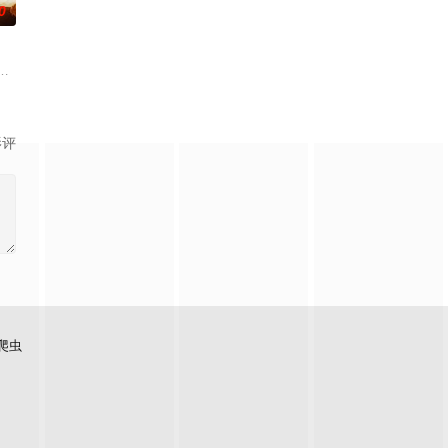
0
还听见自己加速的
他与女探长穆英搭档，侦破阎王娶亲、五鬼运财、木偶
科三元及第入翰林院的奇女子。十年前的她被他从死人堆里救出来，蓬头垢面口
，两个孤独的人因机缘巧合相遇。一人背负过往伤痕，避世居于深山；一人心
影评
爬虫