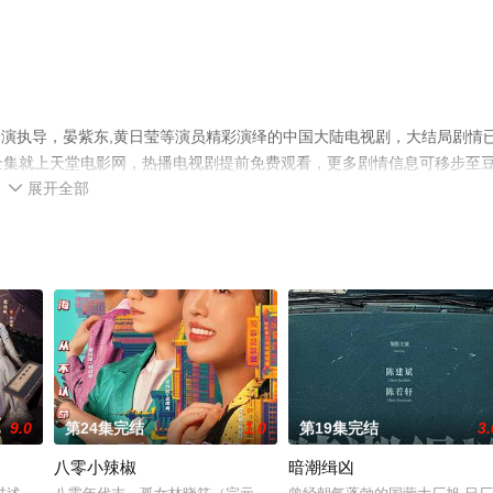
y导演执导，晏紫东,黄日莹等演员精彩演绎的中国大陆电视剧，大结局剧情
剧全集就上天堂电影网，热播电视剧提前免费观看，更多剧情信息可移步至
展开全部

9.0
第24集完结
1.0
第19集完结
3.
八零小辣椒
暗潮缉凶