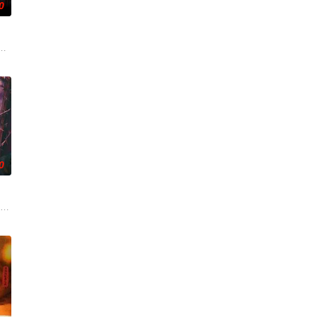
0
，殚精竭虑，创办了
休的对立绝境。而他们不知，对方正是自己苦寻多年的患
子剑因不满演习流于形式，假传指令要求真打实抗，虽引发哗然，却获赏识调任3
馆，本想低调扎纸维生，却因一具流血的新娘纸人卷入了一场跨越十年的惊天
0
重危机，而在一次
特色人文与美食为引，用真诚与创意打动游客。尽管在创
技术的支持下，通过摸排、勘查等传统刑侦手段，接连破获数起重案要案的艰难
市 海南越酷文化传媒有限公司