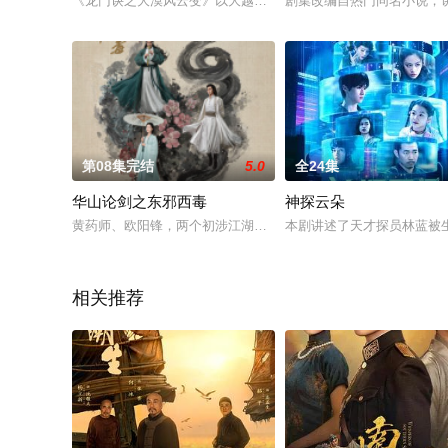
《龙门诀之大漠风云变》以大越国权力更迭为背景，讲述前朝太
剧集改编自热门同名小说，
第08集完结
5.0
全24集
华山论剑之东邪西毒
神探云朵
黄药师、欧阳锋，两个初涉江湖之怪人，一个逍遥近似仙，一个
本剧讲述了天才探员林蓝被
相关推荐