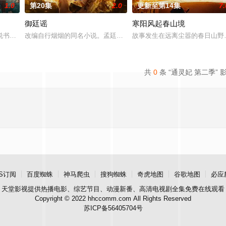
1.0
第20集
2.0
更新至第14集
7.
御廷谣
寒阳风起春山境
“江逾白，我喜欢你，哲学和生物学意义上的喜欢。”那个夜晚，他脸颊微热，
书班子，偶遇“白天人住屋，晚上鬼占房”的阴阳宅，江淮被掳走配“阴婚”。
改编自行烟烟的同名小说。孟廷辉，大平王朝有史以来个以女子进士
故事发生在远离尘嚣的春日山野
共
0
条 “通灵妃 第二季” 
S订阅
百度蜘蛛
神马爬虫
搜狗蜘蛛
奇虎地图
谷歌地图
必应
天堂影视
提供热播电影、综艺节目、动漫新番、高清电视剧全集免费在线观看
Copyright © 2022 hhccomm.com All Rights Reserved
苏ICP备56405704号