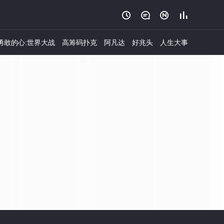




勇敢的心:世界大战
高筹码扑克
阿凡达
好兆头
人生大事