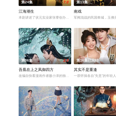
第24集
7.0
第13集
江海潮生
南戏
本剧讲述了状元实业家张謇创办大生企业，实业报国的故事。甲
军阀混战的民国奉城，玉佛
第06集
2.0
第16集已完结
吾凰在上之凤御四方
其实不是重逢
改编自快看漫画作者嗷小泽的独家连载漫画《吾凰在上》。现代少
一群怀揣各自“失意”的年