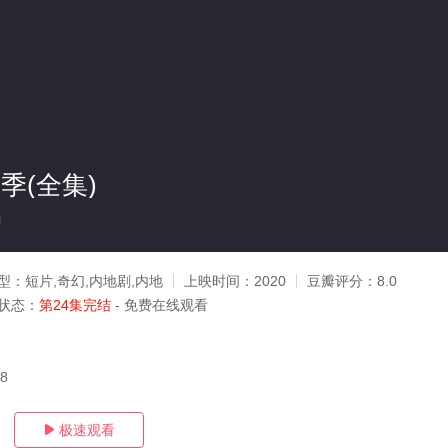
季(全集)
i
型：
短片,奇幻,内地剧,内地
上映时间：
2020
豆瓣评分：
8.0
状态：
第24集完结
- 免费在线观看
18
极速观看
