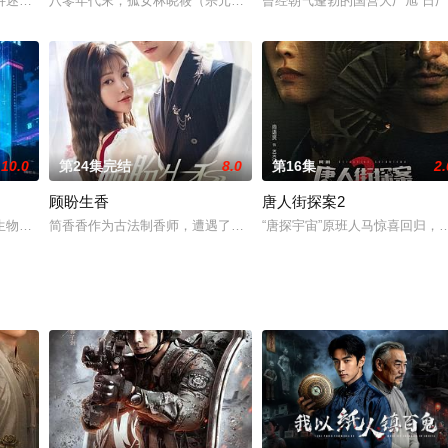
子宇文玦（化名北阙尘）为复国隐忍布局，暗中操控黑骑营，利用天子阵战车夺
讲述少女仵作许琳琅因血案卷入江湖，与鹿九、司马箜组成热血三人组，在无相
八零年代末，孤女林晓筱（宗元圆 饰）被姑姑逼婚换彩礼，绝境时
曾经朝气蓬勃的国营大厂旭 日
10.0
第24集完结
8.0
第16集
2.
顾盼生香
唐人街探案2
天真如孩童，亦敌亦友，亦正亦邪，他们用自己的规则打破江湖秩序，掀起一场
生物光线照射，变成10岁大小的小萝莉，顶替同事女儿云朵的身份继续探案的
简香香作为古法制香师，遭遇了男友顾佳成爱情和事业的双重背叛。
“唐探宇宙”原班人马惊喜回归，