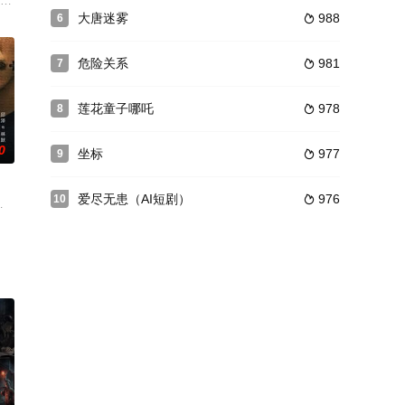
权，却因传国玉玺之
城等势力交织的“江湖暗网”中携手探案，揭开真相并收
奋力反抗改写自己的命运。她勇闯羊城，从当饭店服务员嗅到商机榨出第一桶金
厂内，一具断 足女 尸被意外发现丢弃在废弃的排污水池中，死者是厂职工子女
大唐迷雾
988
6

危险关系
981
7

莲花童子哪吒
978
8

0
坐标
977
9

爱尽无患（AI短剧）
976
10

云谲波诡的乱世纷争
推理故事。详情
此时，虚空中突然出现一堆弹幕，对简香香极尽嘲讽，简香香以为自己出现幻觉
四个全新悬疑推理单元《天使的旋律》《恶魔的呼吸》《游乐园》《黄金城》。城