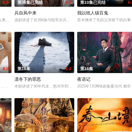
6.0
第36集已完结
3.0
第10集已完结
6.
兵自风中来
我以纸人镇百鬼
午战争后，国家蒙羞，张謇虽高中状元，却渴望寻求强国之路。他毅然弃政从商
头离奇失窃，戏班主横尸戏台，将冷血少帅许又安与昆曲名伶荣筱楠推向不死不
该剧讲述了在396旅与陆军步兵学院联合举办的小型军事演习中，郭
苏木继承了失踪父亲留下的白事
8.0
第18集
6.0
第16集
5.
凛冬下的罪恶
夜语记
女奚圆（姜贞羽 饰）因意外踏入玄机界，继而卷入虎云国内乱的漩涡，身陷重
轻人，在沿海小城南安相遇相知，他们决心各展所长创办旅行社。他们以当地的
本剧讲述了90年代末，怒河市刑侦支队在无普及监控、无DNA鉴定
2025年7月网络剧备案当代 都