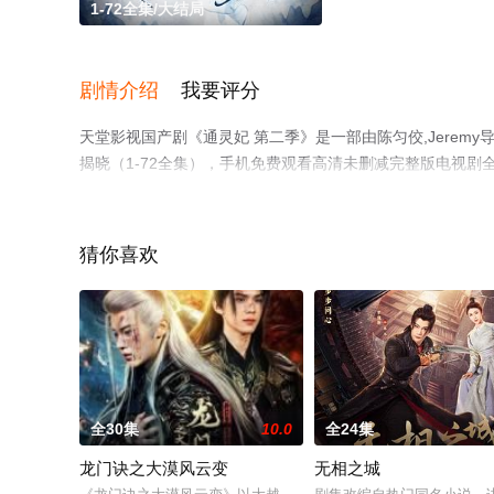
1-72全集/大结局
剧情介绍
我要评分
天堂影视国产剧《通灵妃 第二季》是一部由陈匀佼,Jerem
揭晓（1-72全集），手机免费观看高清未删减完整版电视
瓣电视剧、电视猫或剧情网等平台了解。
猜你喜欢
全30集
10.0
全24集
龙门诀之大漠风云变
无相之城