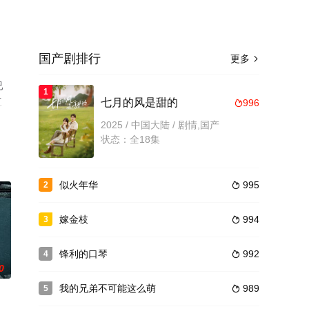
国产剧排行
更多

已
1
豆
七月的风是甜的
996

2025 / 中国大陆 / 剧情,国产
状态：全18集
似火年华
995
2

嫁金枝
994
3

锋利的口琴
992
4

0
我的兄弟不可能这么萌
989
5
