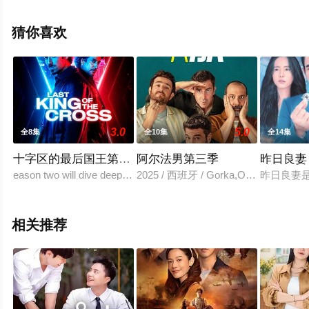
等演员精彩演绎的泰国电视剧，大结局剧情已揭晓（全12
集），手机免费观看高清未删减完整版电视剧全集就上天
猜你喜欢
堂电影网，热播电视剧提前免费观看，更多剧情信息可移
步至豆瓣电视剧、电视猫或剧情网等平台了解。
3.0
5.0
全8集
全10集
全14集
十字区的最后国王第二季
阿尔法男第三季
昨日良妻
eason two will dive deeper into the seductive and dangerous world
2025 / 西班牙 / Gorka,Otxoa,
昨日良妻是
相关推荐