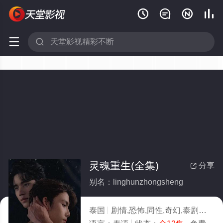






灵魂重生(全集)
分享

别名：linghunzhongsheng
泰国
剧情,恐怖,同性,奇幻,泰剧
2025