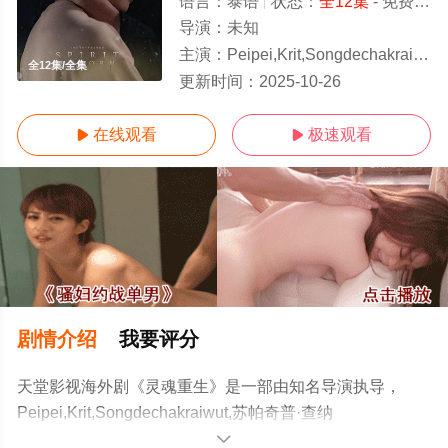
语言：
泰语
状态：
全12集
- 免费在线观看
导演：
未知
主演：
Peipei,Krit,Songdechakraiwut,苏帕奇普·查纳派,Rang,Jirakith
全12集/全集
更新时间：
2025-10-26
在线观看
极速观看


剧情介绍
我要评分
天堂影视海外剧《灵魂重生》是一部由知名导演执导，
Peipei,Krit,Songdechakraiwut,苏帕奇普·查纳
派,Rang,Jirakith,Hongthong,Nucksueb,Thansakul,Thanwiset
