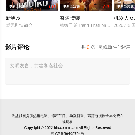
1.0
7.0
更新至01集
更新至17集
更新至06集
新男友
替名情臻
机器人女
暂无剧情简介
纨绔子弟Thatri Thatripha
2026 /
影片评论
共
0
条 “灵魂重生” 影评
天堂影视
提供热播电影、综艺节目、动漫新番、高清电视剧全集免费在
线观看
Copyright © 2022 hhccomm.com All Rights Reserved
苏ICP备56405704号