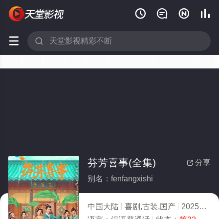






芬芳喜事(全集)
分享

别名：fenfangxishi
中国大陆
喜剧,古装,国产
2025
10.