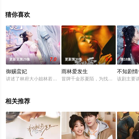
北等演员精彩演绎的中国大陆电视剧，大结局剧情已揭晓
（1-28全集），手机免费观看高清未删减完整版电视剧全
猜你喜欢
集就上天堂电影网，热播电视剧提前免费观看，更多剧情
信息可移步至豆瓣电视剧、电视猫或剧情网等平台了解。
7.0
9.0
更新至第29集
更新第30集
第18集
御赐蛮妃
雨林爱发生
不知剧情
讲述了林府大小姐林若（闫金凤饰），阴差阳错嫁入祁王府，与
冒牌千金苏夏陌，为找回弟弟来到茫
该剧主要
相关推荐