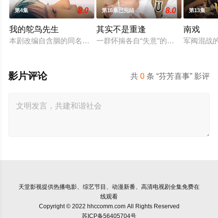
8.0
8.0
第4集
第16集已完结
第13集
我的鸵鸟先生
其实不是重逢
南戏
本剧改编自含胭的同名小说，讲述了邻家女孩庞倩（苏晓彤 饰）
一群怀揣各自“失意”的年轻人，在
军阀混战
影片评论
共
0
条 “芬芳喜事” 影评
天堂影视
提供热播电影、综艺节目、动漫新番、高清电视剧全集免费在
线观看
Copyright © 2022 hhccomm.com All Rights Reserved
苏ICP备56405704号