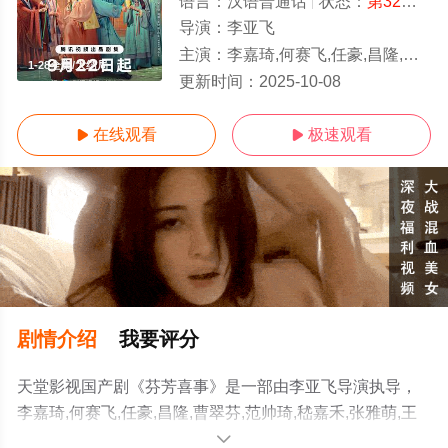
语言：
汉语普通话
状态：
第32集完结
导演：
李亚飞
主演：
李嘉琦,何赛飞,任豪,昌隆,曹翠芬,范帅琦,嵇嘉禾,张雅萌,王山水,王歆霆,李殿尊,李海银,刘琳,李佳
1-28全集/大结局
更新时间：
2025-10-08
在线观看
极速观看


剧情介绍
我要评分
天堂影视国产剧《芬芳喜事》是一部由李亚飞导演执导，
李嘉琦,何赛飞,任豪,昌隆,曹翠芬,范帅琦,嵇嘉禾,张雅萌,王
山水,王歆霆,李殿尊,李海银,刘琳,李佳航,吴佳怡,刘坤,刘小
