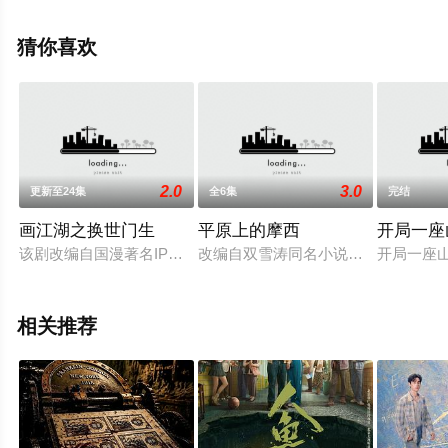
清未删减完整版电视剧全集就上天堂电影网，热播电视剧
提前免费观看，更多剧情信息可移步至豆瓣电视剧、电视
猜你喜欢
猫或剧情网等平台了解。
2.0
3.0
更新至24集
全6集
完结
画江湖之换世门生
平原上的摩西
开局一座
该剧改编自国漫著名IP画江湖系列，上海影视倾力打造青春热血
改编自双雪涛同名小说，在跨越两个
开局一座
相关推荐