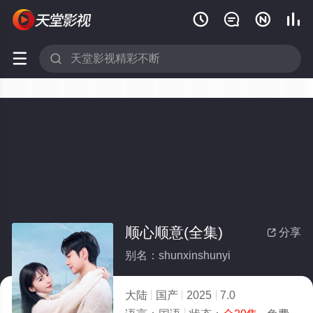






顺心顺意(全集)
分享

别名：shunxinshunyi
大陆
国产
2025
7.0