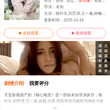
语言：
国语
状态：
全20集
- 免费在线观看
导演：
未知
主演：
陈叶生,刘艺淇,王一淼,林畅,任禹,易莉
全20集/全集
更新时间：
2025-10-16
在线观看
极速观看


剧情介绍
我要评分
天堂影视国产剧《顺心顺意》是一部由未知导演执导，陈
叶生,刘艺淇,王一淼,林畅,任禹,易莉等演员精彩演绎的大陆
电视剧，大结局剧情已揭晓（全20集），手机免费观看高
