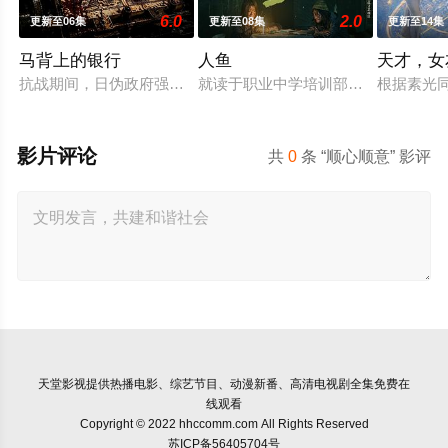
6.0
2.0
更新至06集
更新至08集
更新至14集
马背上的银行
人鱼
天才，女
抗战期间，日伪政府强行推广、使用由“中国准备银行”发行的伪
就读于职业中学培训部的花季女生苏
根据素光
影片评论
共
0
条 “顺心顺意” 影评
天堂影视
提供热播电影、综艺节目、动漫新番、高清电视剧全集免费在
线观看
Copyright © 2022 hhccomm.com All Rights Reserved
苏ICP备56405704号