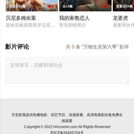
4.0
5.0
更新至02集
全14集
更新至04集
贝尼多姆命案
我的家教恋人
龙婆虎
退休后移居西班牙贝尼多姆经营酒吧的英国前刑警，原以为能过
暂无剧情简介
龙婆和伙
影片评论
共
0
条 “万物生灵第六季” 影评
天堂影视
提供热播电影、综艺节目、动漫新番、高清电视剧全集免费在
线观看
Copyright © 2022 hhccomm.com All Rights Reserved
苏ICP备56405704号