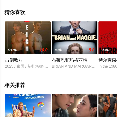
克劳森,露西-乔·哈德森,盖亚·怀斯,Olivia,Paige,Marsh,乔恩·
弗隆,Winter,Gilliam,Remy,Gardner-France,Lorenzo,Lewis-
猜你喜欢
Masella,Dora,莫莉·温纳德等演员精彩演绎的英国电视剧，
大结局剧情已揭晓（1-6全集），手机免费观看高清未删减
完整版电视剧全集就上天堂电影网，热播电视剧提前免费
观看，更多剧情信息可移步至豆瓣电视剧、电视猫或剧情
网等平台了解。
10.0
5.0
全17集
全2集
全4集
击倒数八
布莱恩和玛格丽特
赫尔豪森
2025 / 泰国 / 芘扎塔娜·翁沙纳塔纳辛,纳瓦希·普潘塔奇斯,昂
BRIAN AND MARGARET, a tv series to 
In the 198
相关推荐