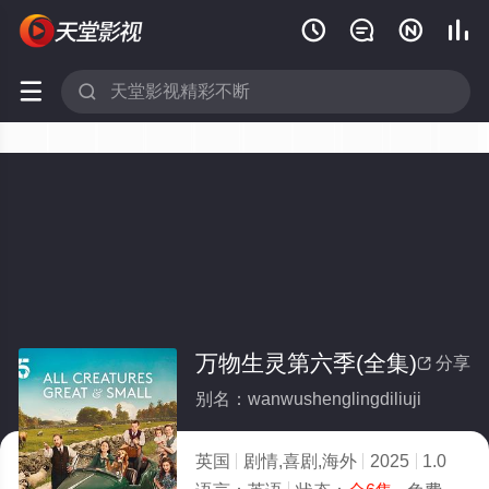






万物生灵第六季(全集)
分享

别名：wanwushenglingdiliuji
英国
剧情,喜剧,海外
2025
1.0