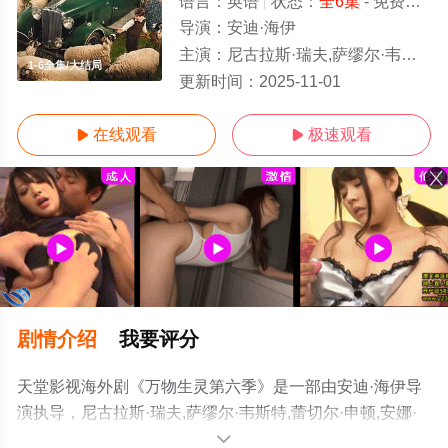
语言：
英语
状态：
全6集
- 免费在线观看
导演：
安迪·海伊
主演：
尼古拉斯·瑞夫,萨缪尔·韦斯特,蕾切尔·申顿,安娜·梅德利,卡勒姆·伍德豪斯,派翠西亚·霍吉,托尼·皮
1-6全集/大结局
更新时间：
2025-11-01
在线观看
极速观看


剧情介绍
我要评分
天堂影视海外剧《万物生灵第六季》是一部由安迪·海伊导
演执导，尼古拉斯·瑞夫,萨缪尔·韦斯特,蕾切尔·申顿,安娜·
梅德利,卡勒姆·伍德豪斯,派翠西亚·霍吉,托尼·皮茨,伊莫金·
